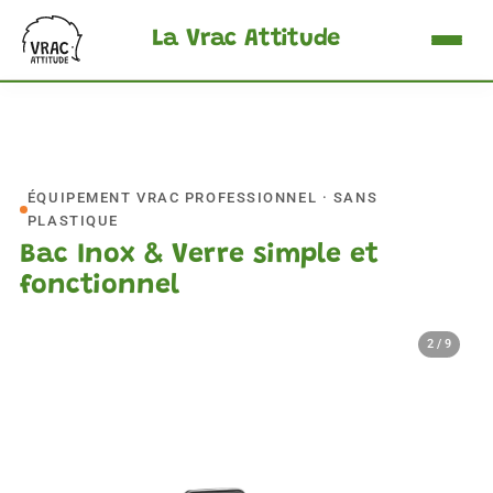
La Vrac Attitude
Accueil
Les Silos
Les Bacs
ÉQUIPEMENT VRAC PROFESSIONNEL · SANS
PLASTIQUE
Nous Contacter
Bac Inox & Verre simple et
fonctionnel
Demander un Devis ›
2 / 9
FR
EN
DE
NL