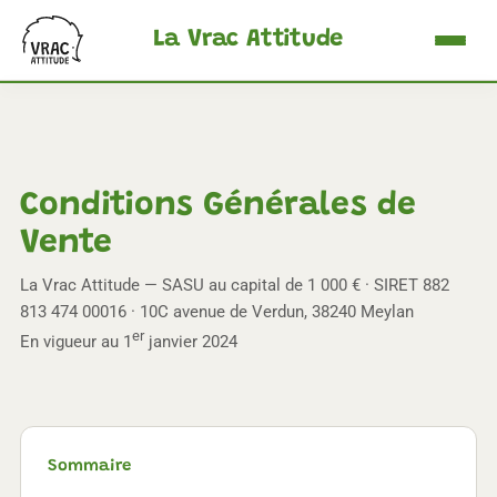
La Vrac Attitude
Accueil
Les Silos
Conditions Générales de
Les Bacs
Vente
Nous Contacter
La Vrac Attitude — SASU au capital de 1 000 € · SIRET 882
Demander un Devis ›
813 474 00016 · 10C avenue de Verdun, 38240 Meylan
er
En vigueur au 1
janvier 2024
FR
EN
DE
NL
Sommaire