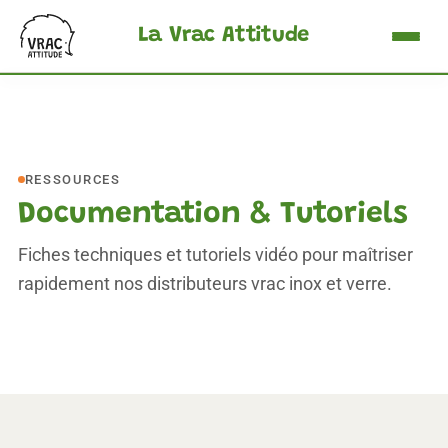
La Vrac Attitude
Accueil
Les Silos
Les Bacs
RESSOURCES
Documentation & Tutoriels
Nous Contacter
Fiches techniques et tutoriels vidéo pour maîtriser
Demander un Devis ›
rapidement nos distributeurs vrac inox et verre.
FR
EN
DE
NL